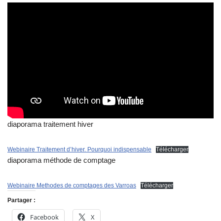
diaporama traitement hiver
Webinaire Traitement d’hiver. Pourquoi indispensable
Télécharger
diaporama méthode de comptage
Webinaire Methodes de comptages des Varroas
Télécharger
Partager :
Facebook
X