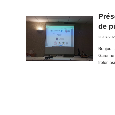
Prés
de p
26/07/202
Bonjour, 
Garonne p
frelon as