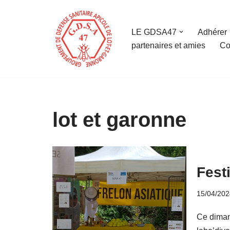
Aller
LE GDSA47
Adhérer
au
partenaires et amies
Co
contenu
lot et garonne
Fest
15/04/202
Ce dimanc