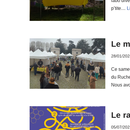
labo’dive
p’tite…
L
Le m
28/01/202
Ce samed
du Ruche
Nous av
Le r
05/07/202