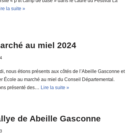
rsité « p’tit camp de base » dans le cadre du Festival La
ire la suite »
arché au miel 2024
4
i, nous étions présents aux côtés de l’Abeille Gasconne et
r École au marché au miel du Conseil Départemental.
ons présenté des…
Lire la suite »
allye de Abeille Gasconne
3